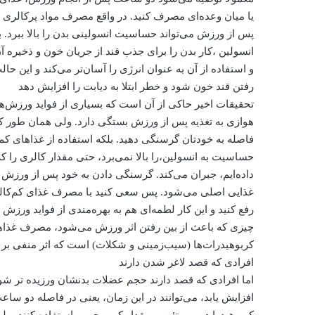
یا میان ‌وعده‌ای مصرف کنید. در واقع مصرف مواد پرکالری و
پس از ورزش می‌تواند حساسیت انسولینی بدن را بالا ببرد. 
انسولین ،کار بدن را برای جذب قند از جریان خون و ذخیره آ
و استفاده از آن به عنوان انرژی را آسان‌تر می‌کند و این حالت
رفتن قند خون شود و خطر ابتلا به دیابت را افزایش دهد
تحقیقات اخیر حاکی از آن است که بسیاری از فواید ورزش‌ه
هوازی به تغذیه پس از ورزش بستگی دارد. ولی همان طور که
فاصله به خودتان گرسنگی دهید. بلکه استفاده از غذاهای کم‌ک
حساسیت به انسولین،را بالا نمی‌برد، حتی مقدار کالری را‌
داده‌ایم، جبران می‌کند. گرسنگی دادن به خود پس از ورزش 
غذایی اصلی می‌شود. پس سعی کنید با مصرف غذای کم‌کا
رفع کنید و این کار لطمه‌ای هم به بهره‌مندی از فواید ورزش ن
چیزی که باعث از بین رفتن اثر ورزش می‌شود، مصرف غذاهای
کربوهیدرات‌ها (سیب‌زمینی و شکلات) است که اثر منفی بر 
افرادی که قصد لاغر شدن دارند
اما افرادی که قصد دارند حجم عضلات بدنشان ورزیده تر شو
افزایش یابد، می‌توانند در این زمان، یعنی در فاصله دو س
کربوهیدرات‌ و پروتئین و مقدار کمی چربی استفاده کنند، ولی ن