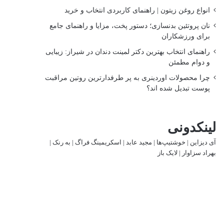
انواع روغن زیتون | راهنمای کاربردی انتخاب و خرید
نان پروتئین بدنسازی؛ دستور پخت، مزایا و راهنمای جامع
برای ورزشکاران
راهنمای انتخاب بهترین دکتر لمینت دندان در شیراز: زیبایی
و دوام مطمئن
چرا محصولات اوردینری به پر طرفدارترین روتین مراقبت
پوست تبدیل شده اند؟
لینکدونی
آی دیزاین
|
خوشتیپ‌ها
|
مجید عابد
|
اسکریمینگ فراگ
|
به رنک
|
بهراد سزاوار
|
لایک باز