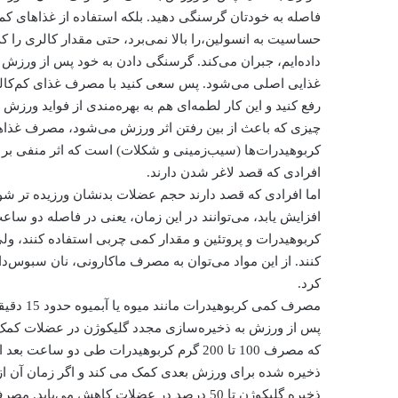
فاصله به خودتان گرسنگی دهید. بلکه استفاده از غذاهای کم‌ک
حساسیت به انسولین،را بالا نمی‌برد، حتی مقدار کالری را‌
داده‌ایم، جبران می‌کند. گرسنگی دادن به خود پس از ورزش 
غذایی اصلی می‌شود. پس سعی کنید با مصرف غذای کم‌کا
رفع کنید و این کار لطمه‌ای هم به بهره‌مندی از فواید ورزش ن
چیزی که باعث از بین رفتن اثر ورزش می‌شود، مصرف غذاهای
کربوهیدرات‌ها (سیب‌زمینی و شکلات) است که اثر منفی بر 
افرادی که قصد لاغر شدن دارند.
اما افرادی که قصد دارند حجم عضلات بدنشان ورزیده تر شو
افزایش یابد، می‌توانند در این زمان، یعنی در فاصله دو س
کربوهیدرات‌ و پروتئین و مقدار کمی چربی استفاده کنند، ولی ن
کنند. از این مواد می‌توان به مصرف ماکارونی، نان سبوس‌د
کرد.
مصرف کمی کربوهیدرات مانند میوه یا آبمیوه حدود 15 دقیقه
پس از ورزش به ذخیره‌سازی مجدد گلیکوژن در عضلات کمک 
که مصرف 100 تا 200 گرم کربوهیدرات طی دو ساعت بعد از ورزش به ساخت گلیکوژن کافی
ذخیره شده برای ورزش بعدی کمک می کند و اگر زمان آن از
ذخیره گلیکوژن تا 50 درصد در عضلات کاهش می‌یابد. مصرف پروتئین هم پس از ورزش اسید