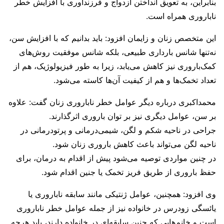
بنابراین، به تعویق انداختن ازدواج و فرزندآوری با افزایش خطر
ناباروری همراه است.
این متخصص زنان و زایمان افزود: باید بدانیم که با افزایش سن،
نه‌تنها شانس بارداری طبیعی، بلکه شانس موفقیت روش‌های
کمک‌باروری نیز کاهش می‌یابد، زیرا به طور فیزیولوژیک، هم از
تعداد تخمک‌ها و هم از کیفیت آن‌ها کاسته می‌شود.
محمداکبری درباره دیگر عوامل خطر ناباروری زنان گفت: علاوه
بر سن، عوامل دیگری نیز بر توان باروری اثرگذارند.
جراحی در ناحیه شکم و لگن، شیمی‌درمانی و پرتودرمانی در
ناحیه لگن می‌تواند باعث کاهش باروری زنان شود.
در چنین مواردی توصیه می‌شود پیش از اقدام به درمان، برای
حفظ باروری از طریق فریز تخمک یا جنین اقدام شود.
وی افزود: همچنین، عوامل ژنتیکی مانند سابقه ناباروری یا
یائسگی زودرس در خانواده نیز از جمله عوامل خطر ناباروری
است و خانم‌هایی که چنین سابقه‌ای در خانواده دارند، باید هرچه